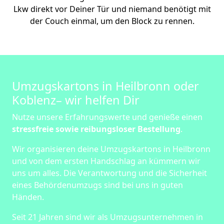
Lkw direkt vor Deiner Tür und niemand benötigt mit
der Couch einmal, um den Block zu rennen.
Umzugskartons in Heilbronn oder
Koblenz– wir helfen Dir
Nutze unsere Erfahrungswerte und genieße einen
stressfreie sowie reibungsloser Bestellung
.
Wir organisieren deine Umzugskartons in Heilbronn
und von dem ersten Handschlag an kümmern wir
uns um alles. Die Verantwortung und die Sicherheit
eines Behördenumzugs sind bei uns in guten
Händen.
Seit 21 Jahren sind wir als Umzugsunternehmen in