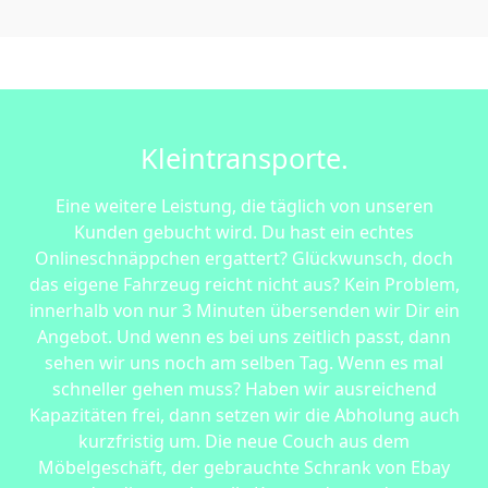
Kleintransporte.
Eine weitere Leistung, die täglich von unseren
Kunden gebucht wird. Du hast ein echtes
Onlineschnäppchen ergattert? Glückwunsch, doch
das eigene Fahrzeug reicht nicht aus? Kein Problem,
innerhalb von nur 3 Minuten übersenden wir Dir ein
Angebot. Und wenn es bei uns zeitlich passt, dann
sehen wir uns noch am selben Tag. Wenn es mal
schneller gehen muss? Haben wir ausreichend
Kapazitäten frei, dann setzen wir die Abholung auch
kurzfristig um. Die neue Couch aus dem
Möbelgeschäft, der gebrauchte Schrank von Ebay