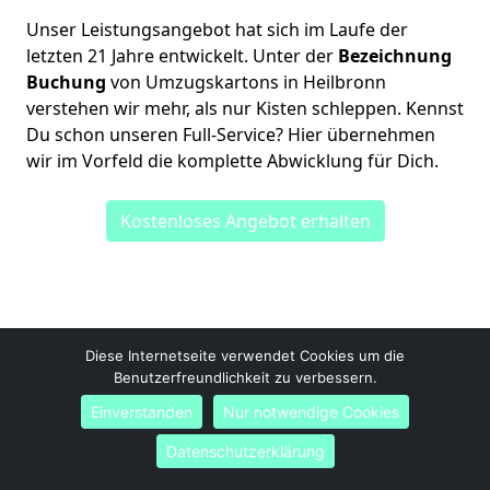
Unser Leistungsangebot hat sich im Laufe der
letzten 21 Jahre entwickelt. Unter der
Bezeichnung
Buchung
von Umzugskartons in Heilbronn
verstehen wir mehr, als nur Kisten schleppen. Kennst
Du schon unseren Full-Service? Hier übernehmen
wir im Vorfeld die komplette Abwicklung für Dich.
Kostenloses Angebot erhalten
Diese Internetseite verwendet Cookies um die
Benutzerfreundlichkeit zu verbessern.
Ruck Zuck Umzüge
Fabian Köhler
Einverstanden
Nur notwendige Cookies
Frankfurter Str. 10A
Datenschutzerklärung
74072
Heilbronn