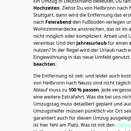
Ein Umzug in Deutschland bedeutet, Du tanz
Hochzeiten
. Ziehst Du von Heilbronn nach
Stuttgart, dann wird die Entfernung das er
nach
Feierabend
den Fußboden verlegen un
Wohnzimmerdecke anstreichen, das ist im a
nicht möglich oder kompliziert.
Arbeit und 
vereinbar. Und den
Jahresurlaub
für einen
nutzen? In der Regel wird der Urlaub nach
Eingewöhnung in das neue Umfeld genutzt
beachten
:
Die Entfernung ist zeit- und leider auch kos
von Heilbronn nach Neuss sind nicht täglic
Ablauf muss zu
100 % passen
. Jede verges
eine weitere Extrafahrt. Was die bei uns nic
Umzugstag muss detailliert geplant und au
Umzugshelfer müssen pünktlich vor Ort sei
garantiert auch für diesen Umzug ausgelegt 
ist hier fehl am Platz. Was ist mit den
Haltev