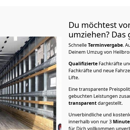
Du möchtest vo
umziehen? Das g
Schnelle
Terminvergabe
.
Au
Deinem Umzug von Heilbronn
Qualifizierte
Fachkräfte u
Fachkräfte und neue Fahrze
Lifte.
Eine transparente Preispolit
gebuchten Leistungen zusam
transparent
dargestellt.
Unverbindliche und kosten
innerhalb von nur
3
Minut
für Dich vollkommen unverb