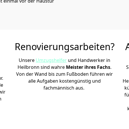
t einmal vor der Haustür
Renovierungsarbeiten?
Unsere
Umzugshelfer
und Handwerker in
Heilbronn sind wahre
Meister ihres Fachs
.
S
Von der Wand bis zum Fußboden führen wir
r.
alle Aufgaben kostengünstig und
He
le
fachmännisch aus.
k
wir
fü
h