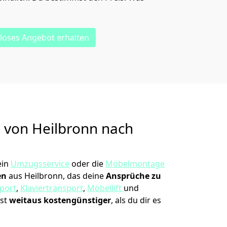
loses Angebot erhalten
g von
Heilbronn nach
ein
Umzugsservice
oder die
Möbelmontage
en
aus Heilbronn, das deine
Ansprüche zu
port
,
Klaviertransport
,
Möbellift
und
ist
weitaus kostengünstiger
, als du dir es