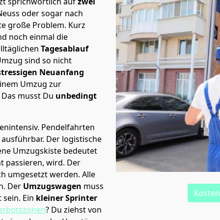
t sprichwörtlich auf
zwei
 Neuss oder sogar nach
ste große Problem.
Kurz
d noch einmal die
lltäglichen
Tagesablauf
Umzug sind so nicht
stressigen Neuanfang
 einem Umzug zur
. Das musst Du
unbedingt
tenintensiv. Pendelfahrten
h ausführbar.
Der logistische
sene Umzugskiste bedeutet
ht passieren, wird.
Der
ch umgesetzt werden. Alle
n. Der
Umzugswagen
muss
Kosten
sein. Ein
kleiner Sprinter
erbotszonen
? Du ziehst von