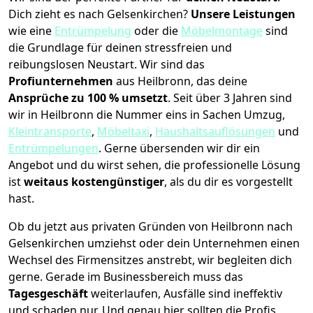
Dich zieht es nach Gelsenkirchen?
Unsere Leistungen
wie eine
Entrümpelung
oder die
Möbelmontage
sind
die Grundlage für deinen stressfreien und
reibungslosen Neustart.
Wir sind das
Profiunternehmen
aus Heilbronn, das deine
Ansprüche zu 100 % umsetzt
. Seit über 3 Jahren sind
wir in Heilbronn die Nummer eins in Sachen Umzug,
Kleintransporte
,
Möbeltaxi
,
Haushaltsauflösungen
und
Entrümpelungen
.
Gerne übersenden wir dir ein
Angebot und du wirst sehen, die professionelle Lösung
ist
weitaus kostengünstiger
, als du dir es vorgestellt
hast.
Ob du jetzt aus privaten Gründen von Heilbronn nach
Gelsenkirchen umziehst oder dein Unternehmen einen
Wechsel des Firmensitzes anstrebt, wir begleiten dich
gerne. Gerade im Businessbereich muss das
Tagesgeschäft
weiterlaufen, Ausfälle sind ineffektiv
und schaden nur. Und genau hier sollten die Profis