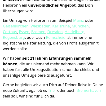
Heilbronn ein
unverbindliches Angebot
, das Dich
überzeugen wird.
Ein Umzug von Heilbronn zum Beispiel
Mainz
oder
Gelsenkirchen
,
Wiesbaden
,
Karlsruhe
,
München
,
Cottbus
,
Essen
,
Bremen
,
Dresden
,
Heidelberg
,
Regensburg
, oder auch
Remscheid
ist immer eine
logistische Meisterleistung, die von Profis ausgeführt
werden sollte.
Wir haben
seit
21 Jahren Erfahrungen sammeln
können
, die uns niemand mehr nehmen kann. Wir
haben fast alle Umzugssituation schon durchlebt und
unzählige Umzüge bereits ausgeführt.
Gerne begleiten wir auch Dich auf Deiner Reise in Deine
neue Zukunft, egal ob es
Trier
oder auch
Bremer­haven
sein soll, wir sind für Dich da.