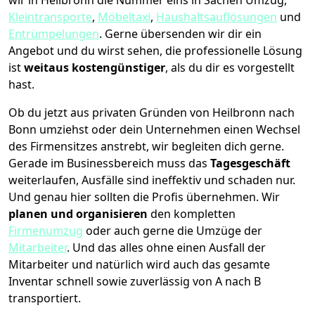
wir in Heilbronn die Nummer eins in Sachen Umzug,
Kleintransporte
,
Möbeltaxi
,
Haushaltsauflösungen
und
Entrümpelungen
.
Gerne übersenden wir dir ein
Angebot und du wirst sehen, die professionelle Lösung
ist
weitaus kostengünstiger
, als du dir es vorgestellt
hast.
Ob du jetzt aus privaten Gründen von Heilbronn nach
Bonn umziehst oder dein Unternehmen einen Wechsel
des Firmensitzes anstrebt, wir begleiten dich gerne.
Gerade im Businessbereich muss das
Tagesgeschäft
weiterlaufen, Ausfälle sind ineffektiv und schaden nur.
Und genau hier sollten die Profis übernehmen.
Wir
planen und organisieren
den kompletten
Firmenumzug
oder auch gerne die Umzüge der
Mitarbeiter
. Und das alles ohne einen Ausfall der
Mitarbeiter und natürlich wird auch das gesamte
Inventar schnell sowie zuverlässig von A nach B
transportiert.