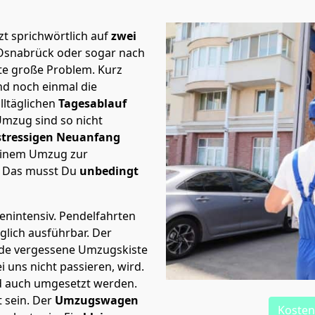
t sprichwörtlich auf
zwei
 Osnabrück oder sogar nach
ste große Problem.
Kurz
d noch einmal die
lltäglichen
Tagesablauf
Umzug sind so nicht
stressigen Neuanfang
 einem Umzug zur
. Das musst Du
unbedingt
tenintensiv. Pendelfahrten
glich ausführbar.
Der
Jede vergessene Umzugskiste
i uns nicht passieren, wird.
d auch umgesetzt werden.
 sein. Der
Umzugswagen
Kosten