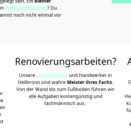
elegt sein. Ein
kleiner
den
Halteverbotszonen
? Du
annst noch nicht einmal vor
Renovierungsarbeiten?
Unsere
Umzugshelfer
und Handwerker in
Heilbronn sind wahre
Meister ihres Fachs
.
S
Von der Wand bis zum Fußboden führen wir
r.
alle Aufgaben kostengünstig und
He
le
fachmännisch aus.
k
wir
fü
h
st